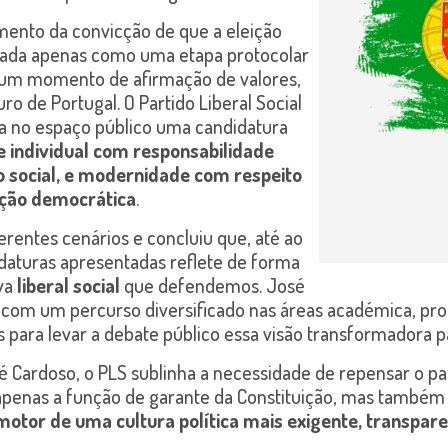
mento da convicção de que a eleição
rada apenas como uma etapa protocolar
 um momento de afirmação de valores,
uro de Portugal. O Partido Liberal Social
ta no espaço público uma candidatura
e individual com responsabilidade
o social, e modernidade com respeito
ição democrática
.
erentes cenários e concluiu que, até ao
turas apresentadas reflete de forma
iva
liberal social
que defendemos. José
om um percurso diversificado nas áreas académica, profiss
 para levar a debate público essa visão transformadora p
é Cardoso, o PLS sublinha a necessidade de repensar o pa
 apenas a função de garante da Constituição, mas também
otor de uma cultura política mais exigente, transparen