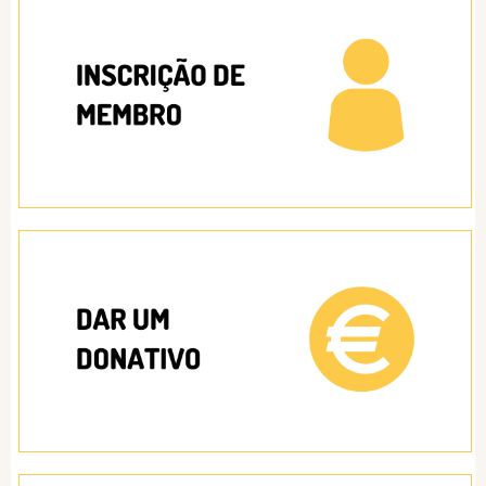
Consultor
46 Candidato: Joana Filipa Godinho Neves,
Idade: 31, Profissão: Arquiteta
47 Candidato: Milena Gueorguieva Jekova
Falcão de Campos, Idade: 42, Profissão:
Agente imobiliário
48 Candidato: Christian Manuel Weber,
Idade: 24, Profissão: Trainee
49 Candidato: Andreia Filipa Caçador
Gomes, Idade: 34, Profissão: Auditora e
Contabilista
50 Candidato: Sara Cristina Amélio Bento,
Idade: 33, Profissão: Gestora de Stocks
51 Candidato: Pedro Prazeres Falcão de
Campos, Idade: 52, Profissão: Bancário
52 Candidato: Elisabete Cristina Antunes
Sequeira Anita, Idade: 44, Profissão:
Professora
53 Candidato: Mauro António Pessoa